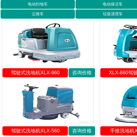
电动扫地车
电动保洁车
尘推车
垃圾清理车
驾驶式洗地机XLX-960
咨询价格
XLX-860
驾驶式洗地机XLX-560
咨询价格
手推洗地机XL