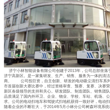
济宁小林智能设备有限公司创建于2013年，公司总部坐落于风景优美、交通便利的
济宁高新区。是一家集研发、生产、销售、服务为一体的清洁
商。 公司投巨资，自主创新、研发的电动吸尘清扫车系列于
市首届创新大赛比赛中，经过资格审查、预赛、复赛、决赛荣
新区各级领导的支持和关心。研发团队、制造团队、销售团队
品质满足了国内外环卫、企业、物业、学校、车站、机场、公
求。公司的电动扫地车和驾驶式扫地机获得一致好评，电动扫
随着企业的不断壮大，于2014年5月小林分公司树森环境系