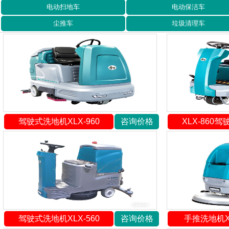
电动扫地车
电动保洁车
尘推车
垃圾清理车
驾驶式洗地机XLX-960
咨询价格
XLX-860
驾驶式洗地机XLX-560
咨询价格
手推洗地机XL