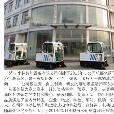
济宁小林智能设备有限公司创建于2013年，公司总部坐落于风景优美、交通便利的
济宁高新区。是一家集研发、生产、销售、服务为一体的清洁
商。 公司投巨资，自主创新、研发的电动吸尘清扫车系列于
市首届创新大赛比赛中，经过资格审查、预赛、复赛、决赛荣
新区各级领导的支持和关心。研发团队、制造团队、销售团队
品质满足了国内外环卫、企业、物业、学校、车站、机场、公
求。公司的电动扫地车和驾驶式扫地机获得一致好评，电动扫
随着企业的不断壮大，于2014年5月小林分公司树森环境系